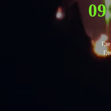
09
Где
Гд