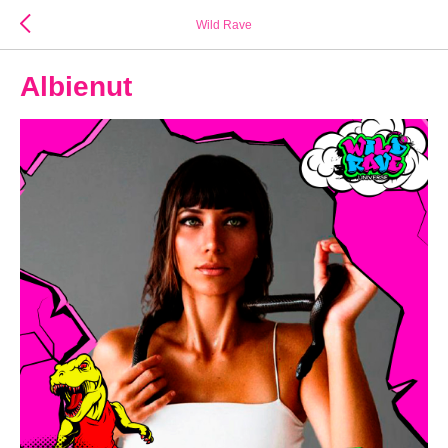
Wild Rave
Albienut