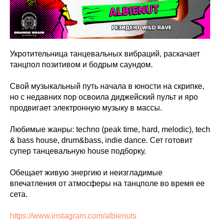
Укротительница танцевальных вибраций, раскачает
танцпол позитивом и бодрым саундом.
Свой музыкальный путь начала в юности на скрипке,
но с недавних пор освоила диджейский пульт и яро
продвигает электронную музыку в массы.
Любимые жанры: techno (peak time, hard, melodic), tech
& bass house, drum&bass, indie dance. Сет готовит
супер танцевальную house подборку.
Обещает живую энергию и неизгладимые
впечатления от атмосферы на танцполе во время ее
сета.
https://www.instagram.com/albienuts