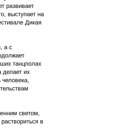
ет развивает
o, выступает на
естивале Дикая
, а с
родолжает
льших танцполах
а делает их
 человека,
ятельствам
ренним светом,
 раствориться в