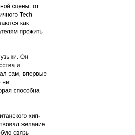
ной сцены: от
ичного Tech
иваются как
ателям прожить
музыки. Он
сства и
тал сам, впервые
 не
орая способна
итанского хип-
ствовал желание
обую связь