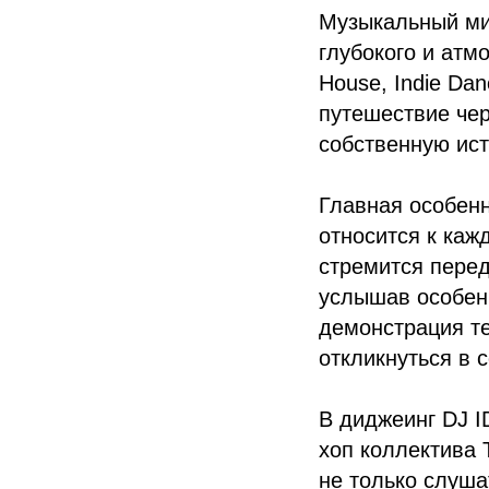
Музыкальный мир
глубокого и атм
House, Indie Dan
путешествие чер
собственную ист
Главная особенн
относится к каж
стремится перед
услышав особенн
демонстрация те
откликнуться в 
В диджеинг DJ I
хоп коллектива 
не только слуша