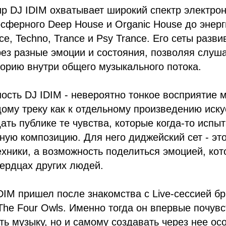
 DJ IDIM охватывает широкий спектр электрон
осферного Deep House и Organic House до энерг
ce, Techno, Trance и Psy Trance. Его сеты разв
ез разные эмоции и состояния, позволяя слуш
орию внутри общего музыкального потока.
ость DJ IDIM - невероятно тонкое восприятие 
дому треку как к отдельному произведению иску
ать публике те чувства, которые когда-то испы
ую композицию. Для него диджейский сет - это
хники, а возможность поделиться эмоцией, кот
сердцах других людей.
DIM пришел после знакомства с Live-сессией бр
The Four Owls. Именно тогда он впервые почув
ть музыку, но и самому создавать через нее ос