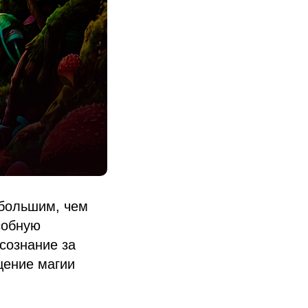
 большим, чем
собную
сознание за
щение магии