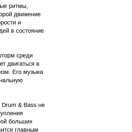
рые ритмы,
торой движение
орости и
дей в состояние
шторм среди
ет двигаться в
изм. Его музыка
ональную
 Drum & Bass не
тупления
рой больших
вится главным