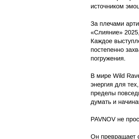
источником эмоц
За плечами арти
«Слияние» 2025,
Каждое выступле
постепенно захв
погружения.
В мире Wild Rav
энергия для тех
пределы повседн
думать и начина
PAVNOV не прост
Он превращает с