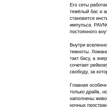
Его сеты работ
тяжёлый бас и а
становится инст
импульса. PAVNO
постоянного вну
Внутри вселенно
темноты. Ломаны
такт басу, а эн
сочетает рейвов
свободу, за кот
Главная особен
только драйв, н
наполнены живой
ночных простран