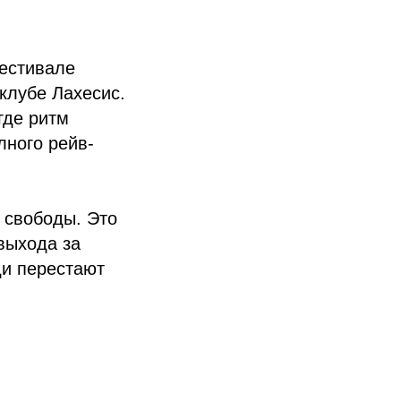
фестивале
 клубе Лахесис.
где ритм
лного рейв-
 свободы. Это
 выхода за
ди перестают