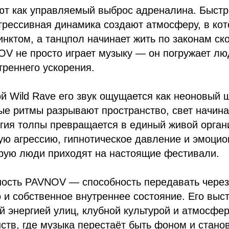
ают как управляемый выброс адреналина. Быст
грессивная динамика создают атмосферу, в ко
инктом, а танцпол начинает жить по законам ск
V не просто играет музыку — он погружает лю
треннего ускорения.
й Wild Rave его звук ощущается как неоновый 
е ритмы разрывают пространство, свет начина
ергия толпы превращается в единый живой орган
ую агрессию, гипнотическое давление и эмоци
орую люди приходят на настоящие фестивали.
ность PAVNOV — способность передавать через
о и собственное внутреннее состояние. Его выс
 энергией улиц, клубной культурой и атмосфе
ств, где музыка перестаёт быть фоном и стано