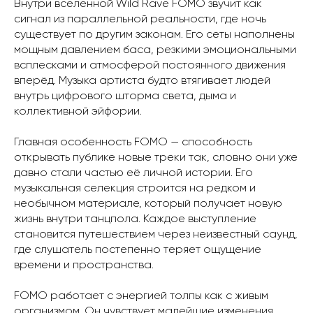
Внутри вселенной Wild Rave FOMO звучит как
сигнал из параллельной реальности, где ночь
существует по другим законам. Его сеты наполнены
мощным давлением баса, резкими эмоциональными
всплесками и атмосферой постоянного движения
вперёд. Музыка артиста будто втягивает людей
внутрь цифрового шторма света, дыма и
коллективной эйфории.
Главная особенность FOMO — способность
открывать публике новые треки так, словно они уже
давно стали частью её личной истории. Его
музыкальная селекция строится на редком и
необычном материале, который получает новую
жизнь внутри танцпола. Каждое выступление
становится путешествием через неизвестный саунд,
где слушатель постепенно теряет ощущение
времени и пространства.
FOMO работает с энергией толпы как с живым
организмом. Он чувствует малейшие изменения